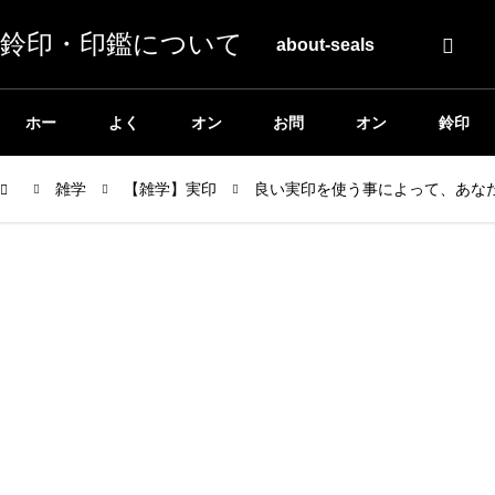
鈴印・印鑑について
about-seals
ホー
よく
オン
お問
オン
鈴印
ム
雑学
ある
【雑学】実印
ライ
良い実印を使う事によって、あな
い合
ライ
公式
質問
ン相
わせ
ンシ
ホー
談
ョッ
ムペ
プ
ージ