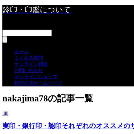
鈴印・印鑑について
about-seals
ホーム
よくある質問
オンライン相談
お問い合わせ
オンラインショップ
鈴印公式ホームページ
nakajima78の記事一覧
lllll
実印・銀行印・認印それぞれのオススメの