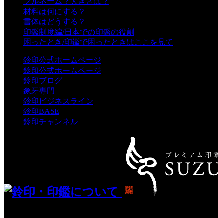
フルネーム？大きさは？
材料は何にする？
書体はどうする？
印鑑制度編/日本での印鑑の役割
困ったとき/印鑑で困ったときはここを見て
鈴印公式ホームページ
鈴印公式ホームページ
鈴印ブログ
象牙専門
鈴印ビジネスライン
鈴印BASE
鈴印チャンネル
about-seals