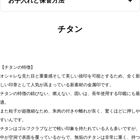
お手入れと保管方法
使用後に朱肉を拭き取ってください。洋服のシルクやウール
チタン
と同じくタンパク質のため、稀に虫に食われることもあるの
で、洋服の防虫剤と一緒に保管するのが理想です。また防虫
剤の代替えとして、新聞紙を巻いておくのも効果が高いと言
【チタンの特徴】
われています。
オシャレな見た目と重量感そして美しい捺印を可能とするため、全く新
しい印章として人気が高まっている新素材の金属印です。
チタンの特徴の錆びない、燃えない、固いは、長年使用する印鑑にも最
適。
また粒子が超微細なため、朱肉の付きや離れが良く、驚くほどに押しや
すいんです。
チタンはゴルフクラブなどで軽い印象を持たれている人も多いですが、
中が空洞で表面を覆っているからで、無垢のチタンは非常に重く、持つ