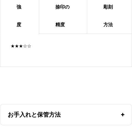
強
捺印の
彫刻
度
精度
方法
★★★☆☆
お手入れと保管方法