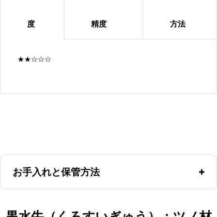
度
精度
方法
★★☆☆☆
お手入れと保管方法
使用後には朱肉を拭き取ってください。木製の場合、朱肉の
黒水牛（くろすいぎゅう）：ツノ材