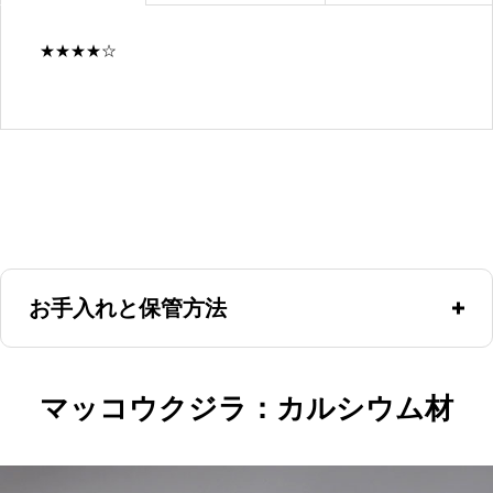
★★★★☆
お手入れと保管方法
使用後に朱肉を拭き取ってください。<br /> 象牙は良くも悪く
マッコウクジラ：カルシウム材
も朱肉の油を吸い上げる性質があります。<br /> そのためボデ
ィ部分に朱肉が付きっぱなしのまま放置すると、染み込んで