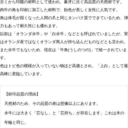
古くから印鑑の材料として使われ、象牙に次ぐ高品質の天然材です。
肉牛の角を印材に加工した材料で、飴色が美しく女性に人気です。
角は体毛が固くなった人間の爪と同じタンパク質でできているため、弾
力もあって耐久性にも優れます。
以前は「オランダ水牛」や「白水牛」などとも呼ばれていましたが、実
はオランダ産ではなくオランダ商人が持ち込んだものなどとも言われ、
また水牛でもないため、現在は「牛角(うしのつの)」で統一されていま
す。
色はトビ色の模様が入っていない物ほど高価とされ、「上白」として最
高峰に君臨しています。
【鈴印品質の理由】
天然材のため、その品質の差は想像以上にあります。
水牛には大きく「芯なし」と「芯持ち」が存在します。これは木の
年輪と同じ。