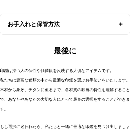
お手入れと保管方法
使用後に朱肉を拭き取ってください。<br /> 象牙は良くも悪く
最後に
も朱肉の油を吸い上げる性質があります。<br /> そのためボデ
ィ部分に朱肉が付きっぱなしのまま放置すると、染み込んで
印鑑は持つ人の個性や価値観を反映する大切なアイテムです。
落ちなくなります。<br /> また多少温度の影響を受ける場合も
私たちは豊富な種類の中から最適な印鑑を選ぶお手伝いをいたします。
ありますので、できれば暗所で気温の変化の少ない場所での
木材から象牙、チタンに至るまで、各材質の独自の特性を理解すること
で、あなたやあなたの大切な人にとって最良の選択をすることができま
保管が理想です。
す。
もし選択に迷われたら、私たちと一緒に最適な印鑑を見つけ出しましょ