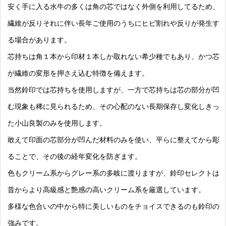
安く手に入る水牛の多くは角の芯ではなく外側を利用してるため、
繊維が反りそれに伴い長年ご使用のうちにヒビ割れや反りが発生す
る場合があります。
芯持ちは角１本から印材１本しか取れない希少種でもあり、かつ芯
が繊維の変形を押さえ込む特徴を備えます。
当然鈴印では芯持ちを使用しますが、一方で芯持ちは芯の部分が凹
む現象も稀に見られるため、その心配のない長期保存し変化しきっ
た小山良製のみを使用します。
敢えて印面の芯部分が凹んだ材料のみを使い、平らに整えてから彫
ることで、その後の経年変化を防ぎます。
色もクリーム系からグレー系の多岐に渡りますが、鈴印セレクトは
昔からより高級感と艶感の高いクリーム系を厳選しています。
多様な色合いの中から特に美しいものをチョイスできるのも鈴印の
強みです。