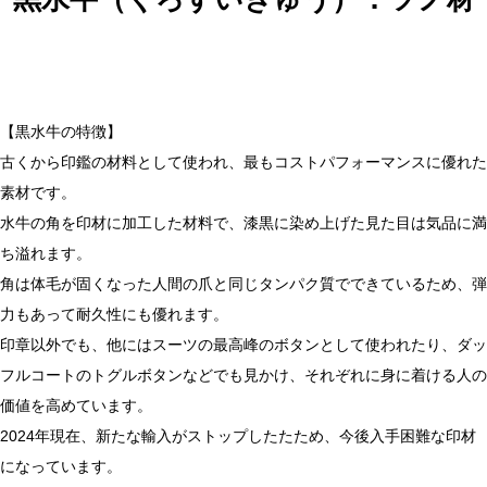
油が印面から染み込み、長年使用において枠が欠けや摩滅の
恐れがあるためです。保管方法は温度や湿度の変化が少ない
場所が理想です。
【黒水牛の特徴】
古くから印鑑の材料として使われ、最もコストパフォーマンスに優れた
素材です。
水牛の角を印材に加工した材料で、漆黒に染め上げた見た目は気品に満
ち溢れます。
角は体毛が固くなった人間の爪と同じタンパク質でできているため、弾
力もあって耐久性にも優れます。
印章以外でも、他にはスーツの最高峰のボタンとして使われたり、ダッ
フルコートのトグルボタンなどでも見かけ、それぞれに身に着ける人の
価値を高めています。
2024年現在、新たな輸入がストップしたたため、今後入手困難な印材
になっています。