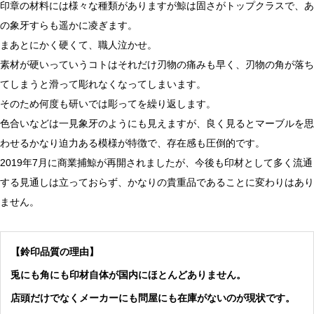
印章の材料には様々な種類がありますが鯨は固さがトップクラスで、あ
の象牙すらも遥かに凌ぎます。
まあとにかく硬くて、職人泣かせ。
素材が硬いっていうコトはそれだけ刃物の痛みも早く、刃物の角が落ち
てしまうと滑って彫れなくなってしまいます。
そのため何度も研いでは彫ってを繰り返します。
色合いなどは一見象牙のようにも見えますが、良く見るとマーブルを思
わせるかなり迫力ある模様が特徴で、存在感も圧倒的です。
2019年7月に商業捕鯨が再開されましたが、今後も印材として多く流通
する見通しは立っておらず、かなりの貴重品であることに変わりはあり
ません。
【鈴印品質の理由】
兎にも角にも印材自体が国内にほとんどありません。
店頭だけでなくメーカーにも問屋にも在庫がないのが現状です。