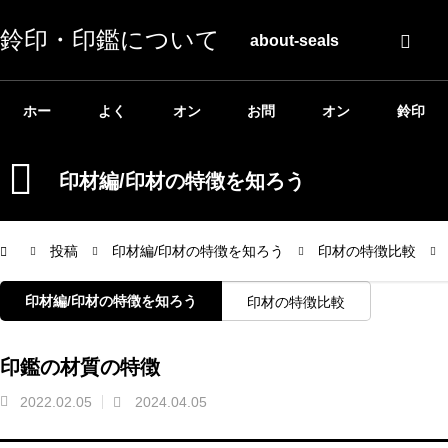
鈴印・印鑑について
about-seals
ホー
よく
オン
お問
オン
鈴印
ム
ある
ライ
い合
ライ
公式
印材編/印材の特徴を知ろう
質問
ン相
わせ
ンシ
ホー
投稿
印材編/印材の特徴を知ろう
印材の特徴比較
談
ョッ
ムペ
印材編/印材の特徴を知ろう
印材の特徴比較
プ
ージ
印鑑の材質の特徴
2022.02.05
2024.04.05