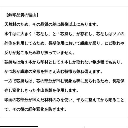
【鈴印品質の理由】
天然材のため、その品質の差は想像以上にあります。
水牛はに大きく「芯なし」と「芯持ち」が存在し、芯なしはツノの
外側を利用してるため、長期使用において繊維が反り、ヒビ割れや
反りが起こるため取り扱っていません。
芯持ちは角１本から印材として１本しか取れない希少種でもあり、
かつ芯が繊維の変形を押さえ込む特徴も兼ね備えます。
一方で芯持ちは、芯の部分が凹む現象も稀に見られるため、長期保
存し変化しきった小山良製を使用します。
印面の芯部分が凹んだ材料のみを使い、平らに整えてから彫ること
で、その後の経年変化を防ぎます。