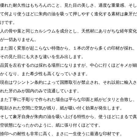
優れた耐久性はもちろんのこと、見た目の美しさ、適度な重量感、そし
ンス可能です。
て何より使うほどに朱肉の油を吸って押しやすく進化する素材は象牙だ
けです。
人の骨や葉と同じカルシウムを成分とし、天然材にありがちな経年変化
が一切ありません。
また固く変形が起こらない特徴から、１本の牙から多くの印材が採れ、
その見た目にも大きな違いを生み出します。
品質を左右するのは採れる場所になりますが、中心に行くほどキメが細
かくなり、また希少性も高くなっていきます。
現在はワシントン条約によって国際取引が禁止され、それ以前に輸入さ
れた牙のみが国内のみで流通しています。
また丁寧に手彫りで作られた場合は平らな印面と紙がピタリと合致し、
彫刻された空間に空気が残り、紙が吸い付く効果が発生します。
そして象牙自身が朱肉の油を吸い上げる特性から、使うほどにまるで真
空状態になったかのように、紙に張り付くほどです。
捺印への耐性も非常に高く、まさに一生使うに最適な印材です。