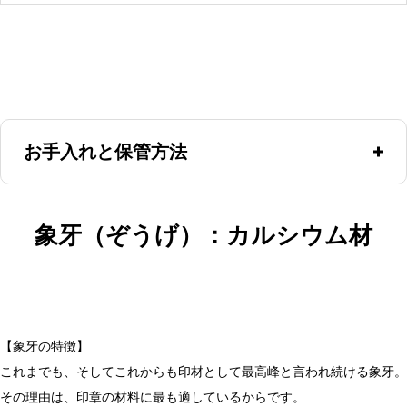
お手入れと保管方法
使用後に朱肉を拭き取ってください。特にお手入れや保管方
象牙（ぞうげ）：カルシウム材
法に気を遣う必要のない金属チタン。ざらつきのあるセンチ
ュリーは手垢などがボディー部分に残って黒ずむ場合があり
ますが、歯ブラシで水洗いすれば落ちます。鏡面のミラーは
【象牙の特徴】
指紋が付くことがありますが、メガネ拭き等で拭けば落ちま
これまでも、そしてこれからも印材として最高峰と言われ続ける象牙。
す。レザーも剥がれや痛みなどが発生した場合は、メンテナ
その理由は、印章の材料に最も適しているからです。