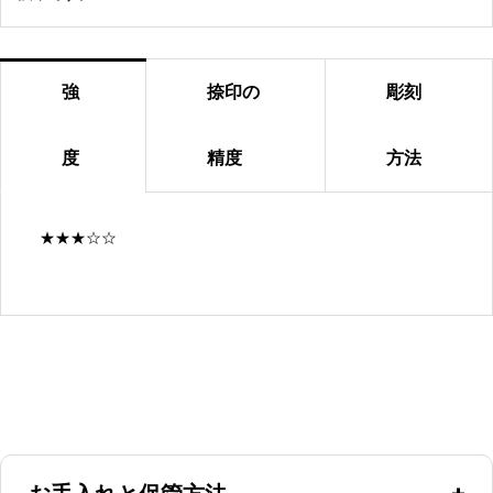
強
捺印の
彫刻
度
精度
方法
★★★☆☆