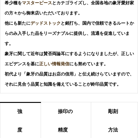
希少種を
マスターピース
とカテゴライズし、全国各地の象牙愛好家
の方々から御来店いただいております。
他にも新たに
デッドストック
と銘打ち、国内で信頼できるルートか
らのみ入手した品をリーズナブルに提供し、流通を促進していま
す。
象牙に関して近年は賛否両論耳にするようになりましたが、正しい
エビデンスを基に
正しい情報発信
にも努めています。
初代より「象牙の品質はお店の信用」と伝え続けらていますので、
それに見合う品質と知識を備えていることが鈴印品質です。
強
捺印の
彫刻
度
精度
方法