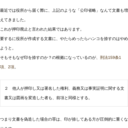
最近では役所から届く際に、上記のような「公印省略」なんて文書も増
えてきました。
これが押印廃止と言われた結果ではあります。
要するに役所が作成する文書に、やたらめったらハンコを捺すのはやめ
ようと。
そもそもなぜ印を捺すのか？の根拠になっているのが、
刑法159条1
項、2項
。
２ 他人が押印し又は署名した権利、義務又は事実証明に関する文
書又は図画を変造した者も、前項と同様とする。
つまり文書を偽造した場合の罪は、印が捺してある方が圧倒的に重くな