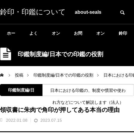
鈴印・印鑑について
about-seals
ホー
よく
オン
お問
オン
鈴印
ム
ある
ライ
い合
ライ
公式
印鑑制度編/日本での印鑑の役割
質問
ン相
わせ
ンシ
ホー
投稿
印鑑制度編/日本での印鑑の役割
日本における印
談
ョッ
ムペ
印鑑制度編/日
日本における印鑑の、制度や慣習や使わ
本での印鑑の
れ方などについて解説します（法人）
プ
ージ
領収書に朱肉で角印が押してある本当の理由
役割
2022.01.08
2023.07.15