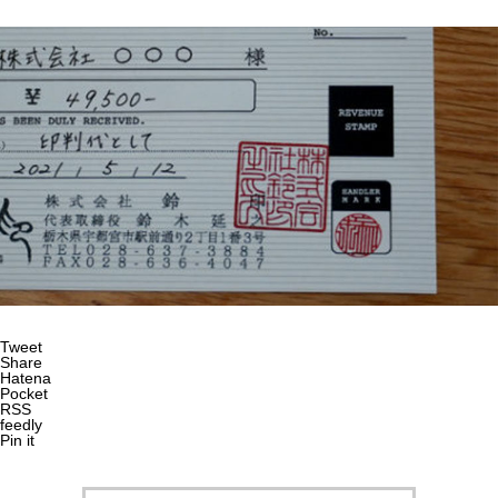
Tweet
Share
Hatena
Pocket
RSS
feedly
Pin it