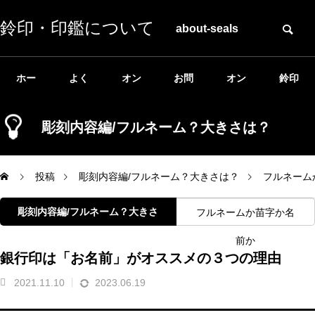
鈴印・印鑑について
about-seals
ホー
よく
オン
お問
オン
鈴印
ム
ある
ライ
い合
ライ
公式
彫刻内容編/フルネーム？大きさは？
質問
ン相
わせ
ンシ
ホー
投稿
彫刻内容編/フルネーム？大きさは？
フルネーム
談
ョッ
ムペ
彫刻内容編/フルネーム？大きさ
フルネームか苗字か名
は？
前か
プ
ージ
銀行印は「お名前」がオススメの３つの理由
2021.11.10
2023.06.19