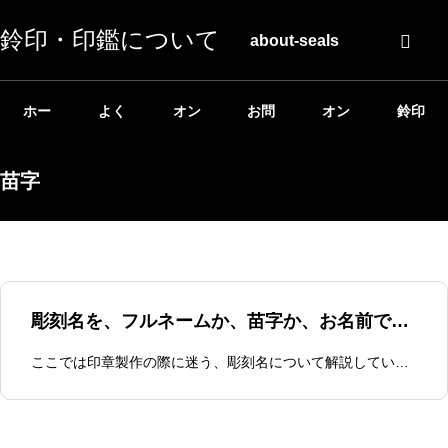
鈴印・印鑑について
about-seals
ホー
よく
オン
お問
オン
鈴印
ム
ある
ライ
い合
ライ
公式
苗字
質問
ン相
わせ
ンシ
ホー
談
ョッ
ムペ
彫刻名を、フルネームか、苗字か、お名前で迷ったら・・・
プ
ージ
ここでは印章製作の際に迷う、彫刻名について解説していきます。迷いがちな実印・銀行印・認印の彫刻名ですが、実は考え方はシンプルです。最低限のルールは決まっているので、それをクリアすればいいだけ。一般的に選ばれる傾向と共に、それぞれに適する理由を知れば、もう迷うことはなくなります。